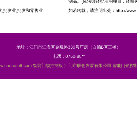
制品。(依法须经批准的项目，经相
,批发业,批发和零售业
如若转载，请注明出处：http://www.nacre
地址：江门市江海区金瓯路330号厂房（自编B区三楼）
电话：0750-88**
w.nacresoft.com
智能门锁控制板
江门市联创发展有限公司
智能门锁控