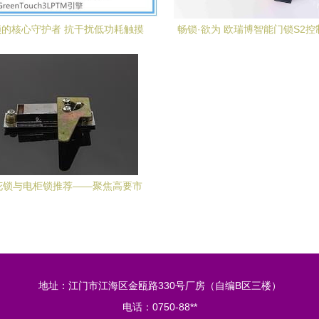
的核心守护者 抗干扰低功耗触摸
畅锁·欲为 欧瑞博智能门锁S2
芯片与智能控制板的协同进化
的安全与智能新体验
花锁与电柜锁推荐——聚焦高要市
金利镇协力通金属制品厂
地址：江门市江海区金瓯路330号厂房（自编B区三楼）
电话：0750-88**