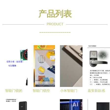
产品列表
PRODUCT
----------------
智能门锁的
智能门锁控
小米智能门
嘉安新款感
心脏 通用
制板热销背
锁M20大屏
应锁M1 重
主板与ID芯
后 技术革
猫眼版体验
新定义便捷