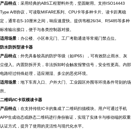
产品特点
：采用经典的ABS工程塑料外壳，坚固耐用。支持ISO14443
Type A/B协议，可读取MIFARE系列、CPU卡等多种卡片。读卡距离稳
定，通常在5-10厘米之间，响应速度快。提供韦根26/34、RS485等多种
标准输出接口，便于与各类控制器对接。
适用场景
：办公楼、小区单元门、工厂考勤通道等常规门禁点位。
防水防拆型读卡器
产品特点
：外壳具备较高的防护等级（如IP65），可有效防止雨水、灰
尘侵入。内置防拆开关，非法拆卸时会触发报警信号，安全性更高。内部
电路经过特殊处理，适应潮湿、多尘的恶劣环境。
适用场景
：地下车库入口、户外大门、工业园区外围等环境条件苛刻的场
所。
二维码/IC卡双模读卡器
产品特点
：在支持传统IC卡的集成了二维码扫描模块。用户可通过手机
APP生成动态或静态二维码进行身份验证，实现了实体卡与移动端的双重
认证方式，提升了使用的灵活性与现代化水平。