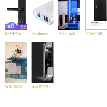
片的融合
新与市场机
以强化可视
安全，公寓
遇
能力塑造核
酒店与家用
心差异化
办公的智能
门锁新选择
网传小黑盒
wisebrave
奥比中光拟
2018年CEI
秒开智能门
超薄移动电
IPO上市 以
长恩无敌门
锁，真相究
源 10400毫
3D传感技
锁新品展示
竟如何？
安聚合物电
术赋能人工
民族品牌的
池的优雅与
智能新时
智能革新，
智能融合
代，撬动智
比肩世界装
能门锁核心
甲防爆门智
控制板市场
能锁
智能门锁控
家用智能锁
制板 一场
技术核心、
逃离蛋壳的
安全考量与