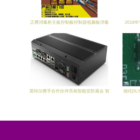
正腾消毒柜主板控制板控制器电脑板消毒
201
柜维修主板配件万友电子厂
起
英特尔携手合作伙伴亮相智能安防展会 智
德伦DLY
能门锁控制板成焦点，安全与智能双升级
片身